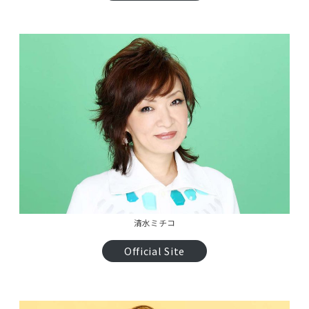
清水ミチコ
Official Site