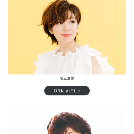
岡本真夜
Official Site