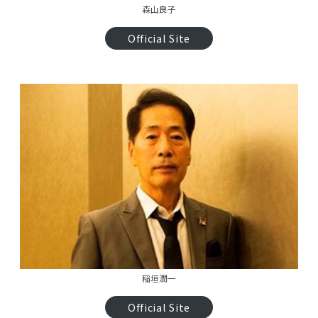
森山良子
Official Site
稲垣潤一
Official Site