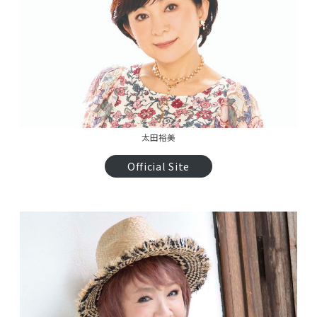
太田裕美
Official Site