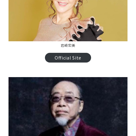
岩崎宏美
Official Site