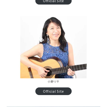
Official Site
小野リサ
Official Site