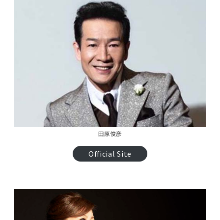
田原俊彦
Official Site