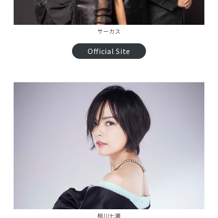
サーカス
Official Site
相川七瀬