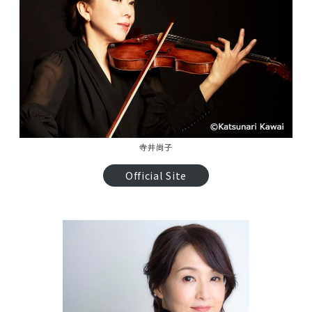
寺井尚子
Official Site