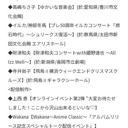
◆高嶋ちさ子【ゆかいな音楽会】(於:愛知県/豊川市文
化会館)
◆イルカ/神部冬馬【プレ50周年イルカコンサート「原
石時代」～シュリークス復活～】(於:群馬県/太田市新
田文化会館 エアリスホール)
◆財津和夫【財津和夫コンサートwith姫野達也 ～All
Izz Well～】(於:新潟県/長岡市立劇場)
◆寺井尚子【飛鳥Ⅱ横浜ウィークエンドクリスマスク
ルーズ】(於:飛鳥Ⅱギャラクシーホール)
<配信制作>
◆上西 恵【オンラインイベント第2弾 “大変お待たせ
しました！ここから沢山出来るといいな♡】
◆Wakana【Wakana～Anime Classic～「アルバムリリ
ース記念スペシャルトーク配信イベント」】