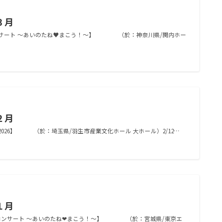
３月
コンサート ～あいのたね♥まこう！～】 （於：神奈川県/関内ホー
２月
026】 （於：埼玉県/羽生市産業文化ホール 大ホール）2/12…
１月
カコンサート ～あいのたね❤まこう！～】 （於：宮城県/東京エ