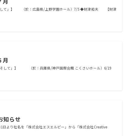
７月
達也「そして」】 （於：広島県/上野学園ホール）7/5 ◆財津和夫 【財津
６月
達也「そして」】 （於：兵庫県/神戸国際会館 こくさいホール）6/19
お知らせ
日より社名を「株式会社エスエルピー」から「株式会社Creative