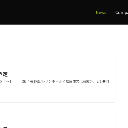
News
Comp
予定
こう！～】 （於：長野県/レザンホール＜塩尻市文化会館＞）8/1 ◆財