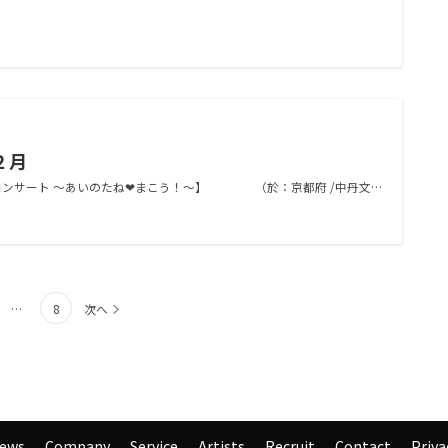
２月
カコンサート ～あいのたね❤まこう！～】 （於：京都府 /中丹文…
…
8
次へ
ews
Company
Service
Artists
Recruit
Contact
Priva