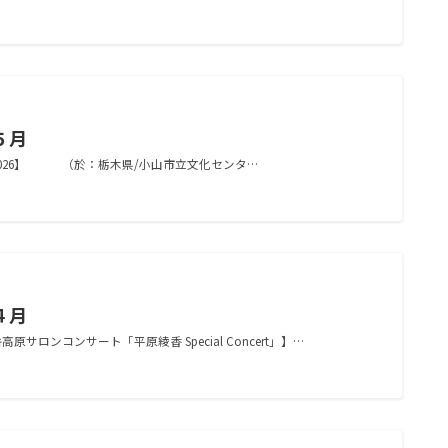
５月
2026】 （於：栃木県/小山市立文化センタ…
４月
コンサート「平原綾香 Special Concert」】…