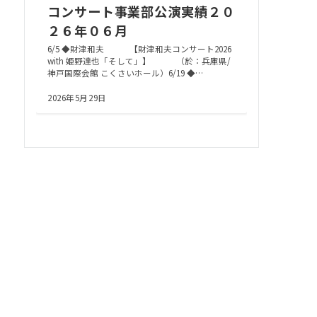
コンサート事業部公演実績２０
２６年０６月
6/5 ◆財津和夫 【財津和夫コンサート2026
with 姫野達也「そして」】 （於：兵庫県/
神戸国際会館 こくさいホール）6/19 ◆…
2026年5月29日