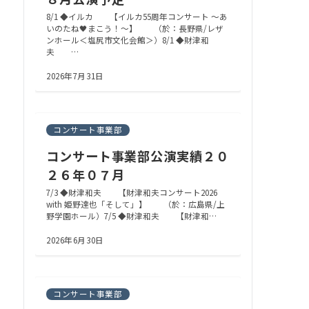
8/1 ◆イルカ 【イルカ55周年コンサート ～あ
いのたね🖤まこう！～】 （於：長野県/レザ
ンホール＜塩尻市文化会館＞）8/1 ◆財津和
夫 …
2026年7月31日
コンサート事業部
コンサート事業部公演実績２０
２６年０７月
7/3 ◆財津和夫 【財津和夫コンサート2026
with 姫野達也「そして」】 （於：広島県/上
野学園ホール）7/5 ◆財津和夫 【財津和…
2026年6月30日
コンサート事業部