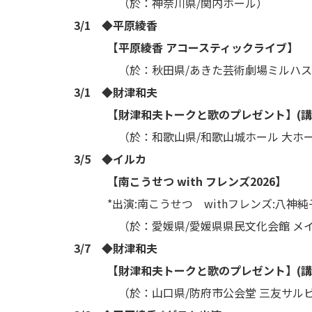
（於：神奈川県/関内ホール）
3/1 ◆平原綾香
【平原綾香 アコースティックライブ】
（於：秋田県/あきた芸術劇場ミルハス 
3/1 ◆財津和夫
【財津和夫トークと歌のプレゼント】(講
（於：和歌山県/和歌山城ホール 大ホー
3/5 ◆イルカ
【南こうせつ with フレンズ2026】
*出演:南こうせつ withフレンズ:八神純子
（於：愛媛県/愛媛県県民文化会館 メイ
3/7 ◆財津和夫
【財津和夫トークと歌のプレゼント】(講
（於：山口県/防府市公会堂 三友サルビ