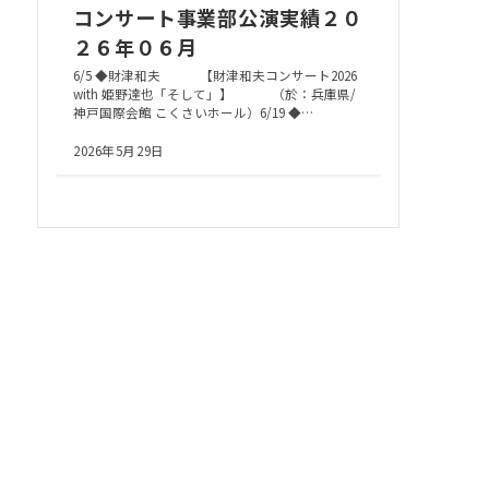
コンサート事業部公演実績２０
２６年０６月
6/5 ◆財津和夫 【財津和夫コンサート2026
with 姫野達也「そして」】 （於：兵庫県/
神戸国際会館 こくさいホール）6/19 ◆…
2026年5月29日