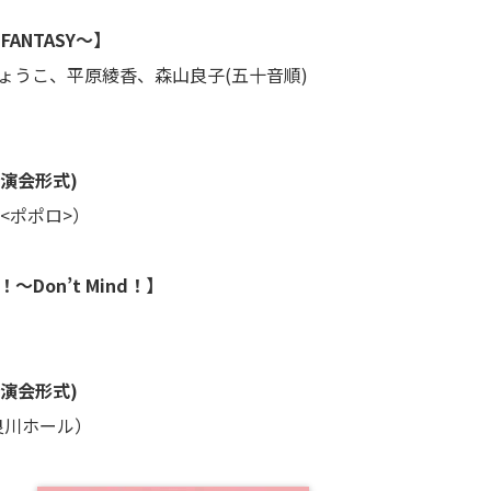
ANTASY〜】
うこ、平原綾香、森山良子(五十音順)
演会形式)
ポポロ>）
on’t Mind！】
演会形式)
川ホール）