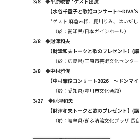
3/8 ◆平原綾香 *ゲスト出演
【水谷千重子と歌姫コンサート〜DIVA’S F
*ゲスト:麻倉未稀、夏川りみ、はいだしょ
（於：愛知県/日本ガイシホール）
3/8 ◆財津和夫
【財津和夫トークと歌のプレゼント】(講
（於：広島県/三原市芸術文化センター<
3/8 ◆中村雅俊
【中村雅俊コンサート2026 ～ドンマイ！～D
（於：愛知県/豊川市文化会館）
3/27 ◆財津和夫
【財津和夫トークと歌のプレゼント】(講
（於：岐阜県/ぎふ清流文化プラザ 長良