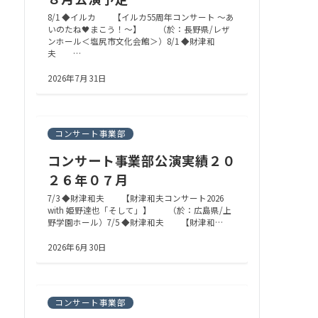
8/1 ◆イルカ 【イルカ55周年コンサート ～あ
いのたね🖤まこう！～】 （於：長野県/レザ
ンホール＜塩尻市文化会館＞）8/1 ◆財津和
夫 …
2026年7月31日
コンサート事業部
コンサート事業部公演実績２０
２６年０７月
7/3 ◆財津和夫 【財津和夫コンサート2026
with 姫野達也「そして」】 （於：広島県/上
野学園ホール）7/5 ◆財津和夫 【財津和…
2026年6月30日
コンサート事業部