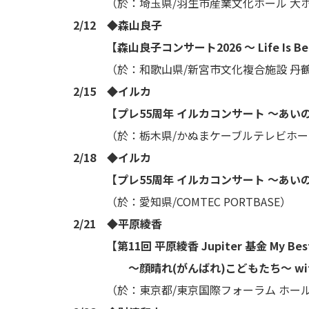
（於：埼玉県/羽生市産業文化ホール 大
2/12 ◆森山良子
【森山良子コンサート2026 〜 Life Is Be
（於：和歌山県/新宮市文化複合施設 丹鶴
2/15 ◆イルカ
【プレ55周年 イルカコンサート ～あいの
（於：栃木県/かぬまケーブルテレビホール
2/18 ◆イルカ
【プレ55周年 イルカコンサート ～あいの
（於：愛知県/COMTEC PORTBASE）
2/21 ◆平原綾香
【第11回 平原綾香 Jupiter 基金 My Best Fr
〜顔晴れ(がんばれ)こどもたち〜 with O
（於：東京都/東京国際フォーラム ホール