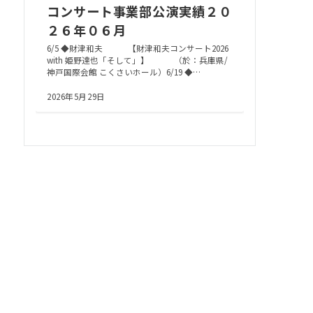
コンサート事業部公演実績２０
２６年０６月
6/5 ◆財津和夫 【財津和夫コンサート2026
with 姫野達也「そして」】 （於：兵庫県/
神戸国際会館 こくさいホール）6/19 ◆…
2026年5月29日