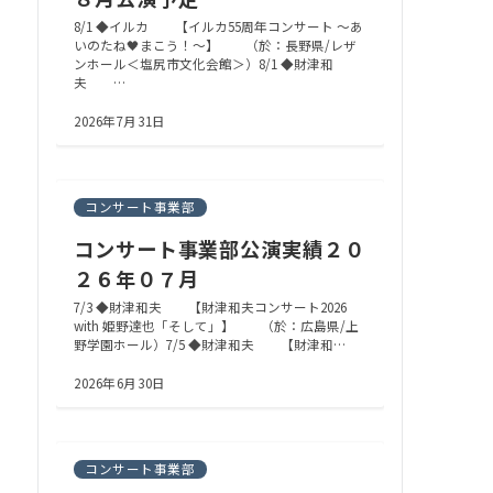
8/1 ◆イルカ 【イルカ55周年コンサート ～あ
いのたね🖤まこう！～】 （於：長野県/レザ
ンホール＜塩尻市文化会館＞）8/1 ◆財津和
夫 …
2026年7月31日
コンサート事業部
コンサート事業部公演実績２０
２６年０７月
7/3 ◆財津和夫 【財津和夫コンサート2026
with 姫野達也「そして」】 （於：広島県/上
野学園ホール）7/5 ◆財津和夫 【財津和…
2026年6月30日
コンサート事業部