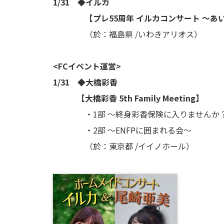
1/31 ◆イルカ
【
プレ55周年 イルカコンサート ～あ
（於：福島県 /いわきアリオス）
<FCイベント運営>
1/31 ◆大橋彩香
【大橋彩香 5th Family Meeting】
・1部 〜終身彩香保険に入りませんか
・2部 〜ENFPに囲まれる会〜
（於：東京都 /イイノホール）