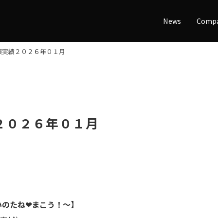
News
Comp
演実績２０２６年０１月
２０２６年０１月
いのたね❤まこう！～
】