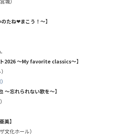
宮城）
いのたね❤まこう！～
】
.
y favorite classics～】
ル）
演）
也 ～忘れられない歌を～】
）
亜美】
ザ文化ホール）