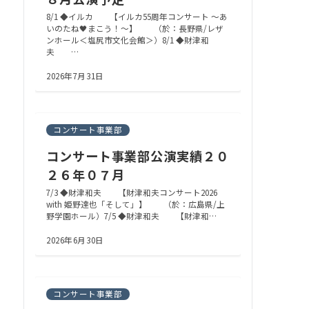
8/1 ◆イルカ 【イルカ55周年コンサート ～あ
いのたね🖤まこう！～】 （於：長野県/レザ
ンホール＜塩尻市文化会館＞）8/1 ◆財津和
夫 …
2026年7月31日
コンサート事業部
コンサート事業部公演実績２０
２６年０７月
7/3 ◆財津和夫 【財津和夫コンサート2026
with 姫野達也「そして」】 （於：広島県/上
野学園ホール）7/5 ◆財津和夫 【財津和…
2026年6月30日
コンサート事業部