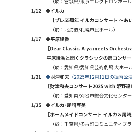
（於：宮城県/東京エレクトロンホール
1/12 ◆イルカ
【
プレ55周年 イルカコンサート ～あ
（於：北海道/札幌市民ホール）
1/17 ◆平原綾香
【Dear Classic. A-ya meets Orchestra
平原綾香と開くクラシックの扉コンサート2026 ～M
（於：愛知県/愛知県芸術劇場 大ホー
1/21
◆
財津和夫
（2025年12月11日の振替公
【財津和夫コンサート2025 with 姫野達
（於：愛知県/刈谷市総合文化センター
1/25 ◆イルカ･尾崎亜美
【ホームメイドコンサート イルカ＆尾崎
（於：千葉県/多古町コミュニティプラ