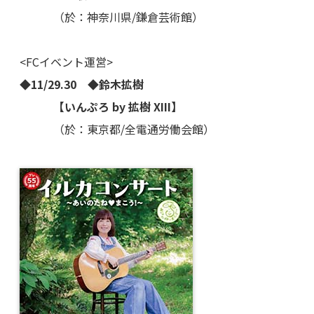
（於：神奈川県/鎌倉芸術館）
<FCイベント運営>
◆11/29.30 ◆鈴木拡樹
【いんぷろ by 拡樹 XIII】
（於：東京都/全電通労働会館）