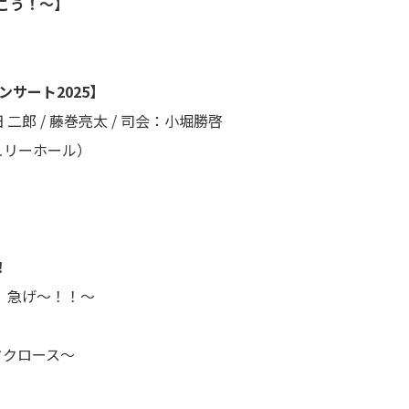
う！～】
サート2025】
二郎 / 藤巻亮太 / 司会：小堀勝啓
リーホール）
！
急げ〜！！〜
クロース〜