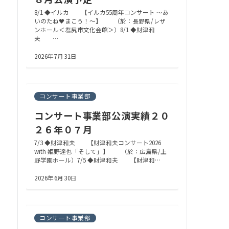
8/1 ◆イルカ 【イルカ55周年コンサート ～あ
いのたね🖤まこう！～】 （於：長野県/レザ
ンホール＜塩尻市文化会館＞）8/1 ◆財津和
夫 …
2026年7月31日
コンサート事業部
コンサート事業部公演実績２０
２６年０７月
7/3 ◆財津和夫 【財津和夫コンサート2026
with 姫野達也「そして」】 （於：広島県/上
野学園ホール）7/5 ◆財津和夫 【財津和…
2026年6月30日
コンサート事業部