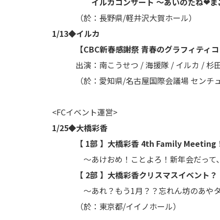
イルカコンサート ～あいのたね❤まこ
（於：長野県/軽井沢大賀ホール）
1/13◆イルカ
【CBC新春感謝祭 青春のグラフィティコン
出演：南こうせつ / 海援隊 / イルカ / 杉田 
（於：愛知県/名古屋国際会議場 センチュ
<FCイベント運営>
1/25◆大橋彩香
【 1部 】大橋彩香 4th Family Meeting
〜あけおめ！ことよろ！新年会だって、
【 2部 】大橋彩香クリスマスイベント？
〜あれ？もう1月？？忘れん坊のあやタ
（於：東京都/イイノホール）