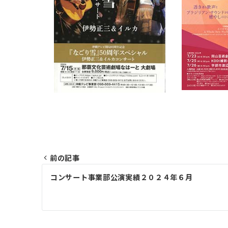
前の記事
投
コンサート事業部公演実績２０２４年６月
稿
ナ
ビ