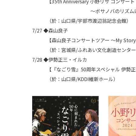
【35th Anniversary 小野リサ コンサート 
～ボサノバのリズムにのせて～ in Y
（於：山口県/宇部市渡辺翁記念会館）
7/27 ◆森山良子
【森山良子コンサートツアー ～My Story～
（於：宮城県/ふれあい文化創造センター 
7/28 ◆伊勢正三・イルカ
【『なごり雪』50周年スペシャル 伊勢正三
（於：山口県/KDDI維新ホール）