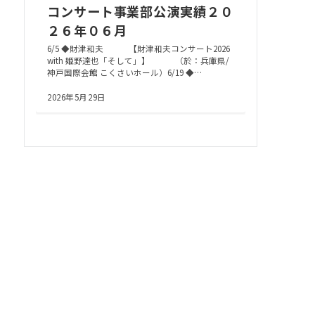
コンサート事業部公演実績２０
２６年０６月
6/5 ◆財津和夫 【財津和夫コンサート2026
with 姫野達也「そして」】 （於：兵庫県/
神戸国際会館 こくさいホール）6/19 ◆…
2026年5月29日