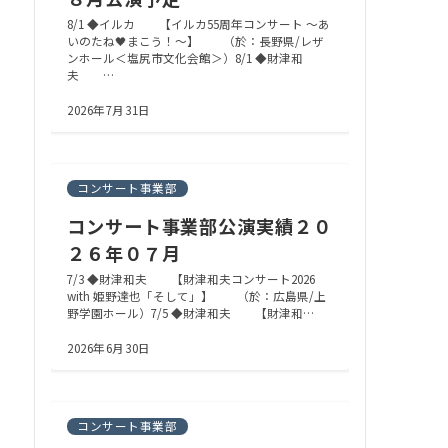
8/1 ◆イルカ 【イルカ55周年コンサート ～あ
いのたね🖤まこう！～】 （於：長野県/レザ
ンホール＜塩尻市文化会館＞）8/1 ◆財津和
夫 …
2026年7月31日
コンサート事業部
コンサート事業部公演実績２０
２６年０７月
7/3 ◆財津和夫 【財津和夫コンサート2026
with 姫野達也「そして」】 （於：広島県/上
野学園ホール）7/5 ◆財津和夫 【財津和…
2026年6月30日
コンサート事業部