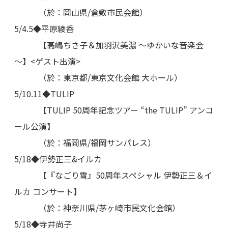
（於：岡山県/倉敷市民会館）
5/4.5◆平原綾香
【高嶋ちさ子＆加羽沢美濃 ～ゆかいな音楽会
～】<ゲスト出演>
（於：東京都/東京文化会館 大ホール）
5/10.11◆TULIP
【TULIP 50周年記念ツアー “the TULIP” アンコ
ール公演】
（於：福岡県/福岡サンパレス）
5/18◆伊勢正三&イルカ
【『なごり雪』50周年スペシャル 伊勢正三＆イ
ルカ コンサート】
（於：神奈川県/茅ヶ崎市⺠文化会館）
5/18◆寺井尚子