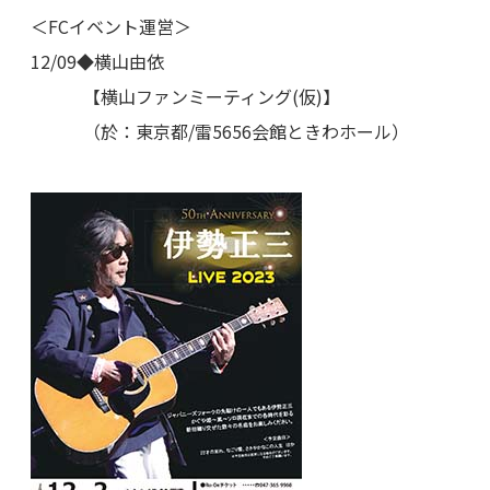
＜FCイベント運営＞
12/09◆横山由依
【横山ファンミーティング(仮)】
（於：東京都/雷5656会館ときわホール）