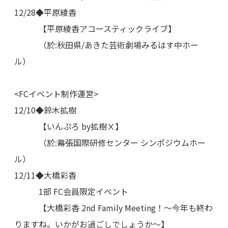
12/28◆平原綾香
【平原綾香アコースティックライブ】
（於:秋田県/あきた芸術劇場みるはす中ホー
ル）
<FCイベント制作運営>
12/10◆鈴木拡樹
【いんぷろ by拡樹Ⅹ】
（於:幕張国際研修センター シンポジウムホー
ル）
12/11◆大橋彩香
1部 FC会員限定イベント
【大橋彩香 2nd Family Meeting！〜今年も終わ
りますね。いかがお過ごしでしょうか〜】