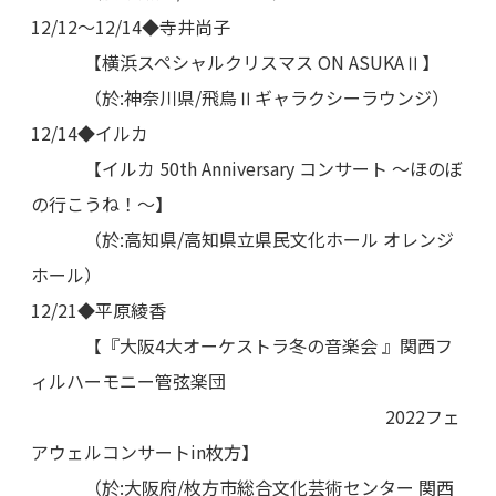
12/12～12/14◆寺井尚子
【横浜スペシャルクリスマス ON ASUKAⅡ】
（於:神奈川県/飛鳥Ⅱギャラクシーラウンジ）
12/14◆イルカ
【イルカ 50th Anniversary コンサート ～ほのぼ
の行こうね！～】
（於:高知県/高知県立県民文化ホール オレンジ
ホール）
12/21◆平原綾香
【『大阪4大オーケストラ冬の音楽会 』関西フ
ィルハーモニー管弦楽団
2022フェ
アウェルコンサートin枚方】
（於:大阪府/枚方市総合文化芸術センター 関西