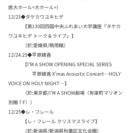
医大ホール<大ホール>）
12/23◆タケカワユキヒデ
【第130回四国中央ふれあい大学講座『タケカ
ワユキヒデ トーク＆ライブ』】
（於:愛媛県/暁雨館）
12/24.25◆平原綾香
【I‘M A SHOW OPENING SPECIAL SERIES
平原綾香 X’mas Acoustic Concert—HOLY
VOICE ON HOLY NIGHT—】
（於:東京都/I’M A SHOW劇場〈有楽町マリオン
別館７F〉）
12/25◆レ・フレール
【レ・フレール クリスマスライブ】
（於:新潟県/新潟県秋葉区文化会館）