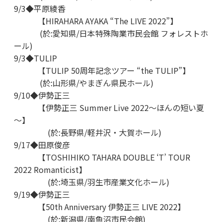
9/3◆平原綾香
【HIRAHARA AYAKA “The LIVE 2022”】
(於:愛知県/日本特殊陶業市民会館 フォレストホ
ール)
9/3◆TULIP
【TULIP 50周年記念ツアー “the TULIP”】
(於:山形県/やまぎん県民ホール)
9/10◆伊勢正三
【伊勢正三 Summer Live 2022～ほんの短い夏
～】
(於:長野県/軽井沢・大賀ホール)
9/17◆田原俊彦
【TOSHIHIKO TAHARA DOUBLE ‘T’ TOUR
2022 Romanticist】
(於:埼玉県/羽生市産業文化ホール)
9/19◆伊勢正三
【50th Anniversary 伊勢正三 LIVE 2022】
(於:新潟県/南魚沼市民会館)