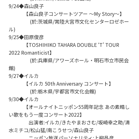
9/24◆森山良子
【森山良子コンサートツアー ～My Story～】
(於:茨城県/常陸大宮市文化センターロゼホー
ル)
9/25◆田原俊彦
【TOSHIHIKO TAHARA DOUBLE ‘T’ TOUR
2022 Romanticist】
(於:兵庫県/アワーズホール・明石市立市民会
館)
9/27◆イルカ
【イルカ 50th Anniversary コンサート】
(於:栃木県/宇都宮市文化会館)
9/30◆イルカ
【オールナイトニッポン55周年記念 あの素晴し
い歌をもう一度コンサート2022】
出演者:イルカ/きたやまおさむ/坂崎幸之助/清
水ミチコ/松山猛/南こうせつ/森山良子
ニッポン放送パーソナリティ:上柳昌彦