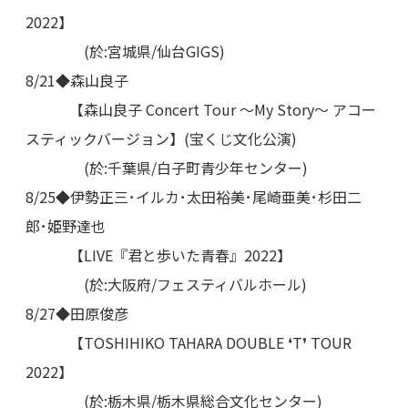
2022】
(於:宮城県/仙台GIGS)
8/21◆森山良子
【森山良子 Concert Tour ～My Story～ アコー
スティックバージョン】(宝くじ文化公演)
(於:千葉県/白子町青少年センター)
8/25◆伊勢正三･イルカ･太田裕美･尾崎亜美･杉田二
郎･姫野達也
【LIVE『君と歩いた青春』2022】
(於:大阪府/フェスティバルホール)
8/27◆田原俊彦
【TOSHIHIKO TAHARA DOUBLE ❛T❜ TOUR
2022】
(於:栃木県/栃木県総合文化センター)