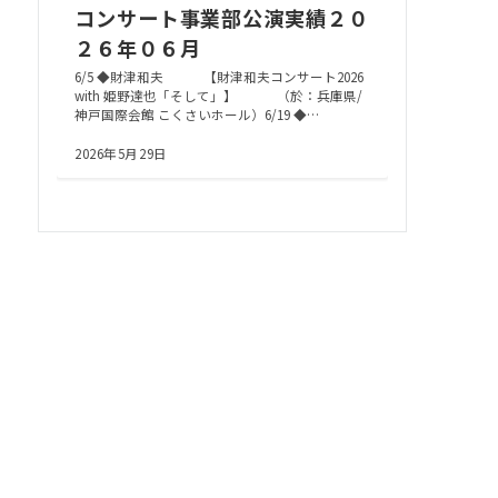
コンサート事業部公演実績２０
２６年０６月
6/5 ◆財津和夫 【財津和夫コンサート2026
with 姫野達也「そして」】 （於：兵庫県/
神戸国際会館 こくさいホール）6/19 ◆…
2026年5月29日