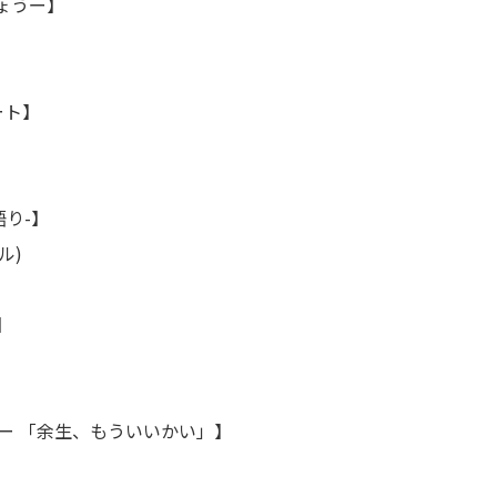
しょうー】
ート】
り-】
ル)
】
 「余生、もういいかい」】