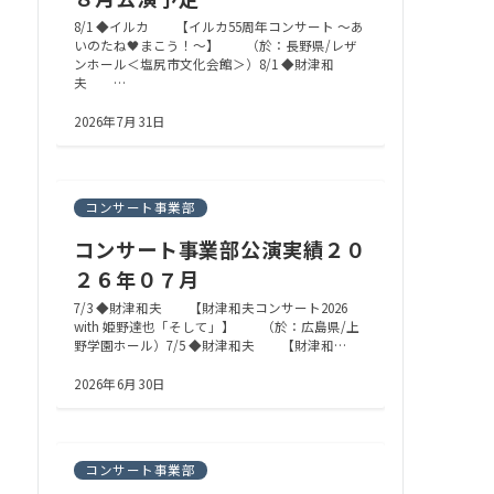
8/1 ◆イルカ 【イルカ55周年コンサート ～あ
いのたね🖤まこう！～】 （於：長野県/レザ
ンホール＜塩尻市文化会館＞）8/1 ◆財津和
夫 …
2026年7月31日
コンサート事業部
コンサート事業部公演実績２０
２６年０７月
7/3 ◆財津和夫 【財津和夫コンサート2026
with 姫野達也「そして」】 （於：広島県/上
野学園ホール）7/5 ◆財津和夫 【財津和…
2026年6月30日
コンサート事業部