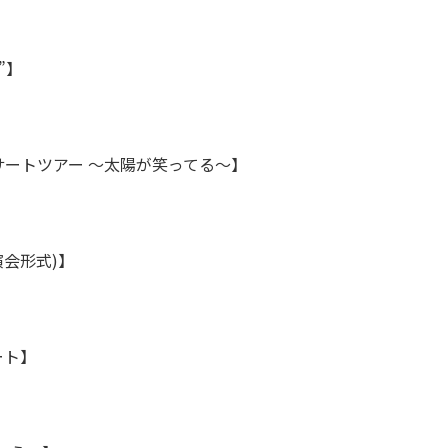
”】
コンサートツアー ～太陽が笑ってる～】
会形式)】
ート】