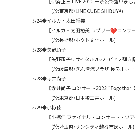
【伊勢正三 LIVE 2022 ー渋公で逢いま
(於:東京都/LINE CUBE SHIBUYA)
5/24◆イルカ・太田裕美
【イルカ・太田裕美 ラブリー
コンサ
(於:長野県/ホクト文化ホール)
5/28◆矢野顕子
【矢野顕子リサイタル2022 -ピアノ弾き語
(於:岐阜県/ぎふ清流プラザ 長良川ホー
5/28◆寺井尚子
【寺井尚子 コンサート2022 “Together”
(於:東京都/日本橋三井ホール)
5/29◆小椋佳
【小椋佳 ファイナル・コンサート・ツアー
(於:埼玉県/サンシティ越谷市民ホール)