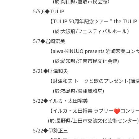
(於:岡山県/倉敷市民会館）
5/5,6◆TULIP
【TULIP 50周年記念ツアー “ the TULIP 
(於:大阪府/フェスティバルホール）
5/7◆岩崎宏美
【aiwa-KINUJO presents 岩崎宏美
(於:愛知県/江南市民文化会館)
5/21◆財津和夫
【財津和夫 トークと歌のプレゼント(講演
(於:福島県/會津風雅堂)
5/22◆イルカ・太田裕美
【イルカ・太田裕美 ラブリー
コンサ
(於:長野県/上田市交流文化芸術センター)
5/22◆伊勢正三