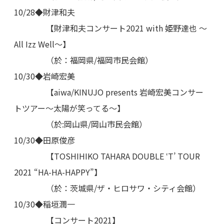
10/28◆財津和夫
【財津和夫コンサート2021 with 姫野達也 ～
All Izz Well～】
（於：福岡県/福岡市民会館）
10/30◆岩崎宏美
【aiwa/KINUJO presents 岩崎宏美コンサー
トツアー～太陽が笑ってる～】
（於:岡山県/岡山市民会館）
10/30◆田原俊彦
【TOSHIHIKO TAHARA DOUBLE ‛T’ TOUR
2021 “HA-HA-HAPPY”】
（於：茨城県/ザ・ヒロサワ・シティ会館）
10/30◆稲垣潤一
【コンサート2021】