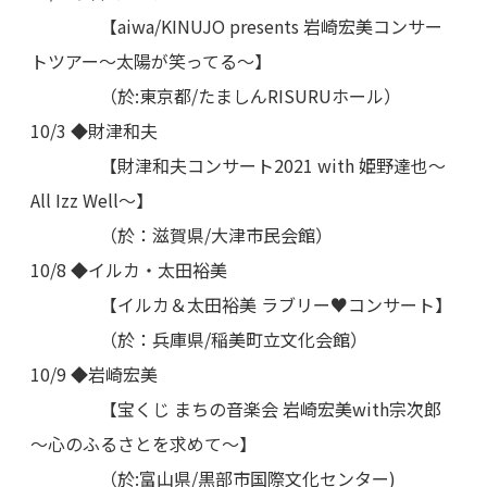
【aiwa/KINUJO presents 岩崎宏美コンサー
トツアー～太陽が笑ってる～】
（於:東京都/たましんRISURUホール）
10/3 ◆財津和夫
【財津和夫コンサート2021 with 姫野達也～
All Izz Well～】
（於：滋賀県/大津市民会館）
10/8 ◆イルカ・太田裕美
【イルカ＆太田裕美 ラブリー♥コンサート】
（於：兵庫県/稲美町立文化会館）
10/9 ◆岩崎宏美
【宝くじ まちの音楽会 岩崎宏美with宗次郎
～心のふるさとを求めて～】
（於:富山県/黒部市国際文化センター)