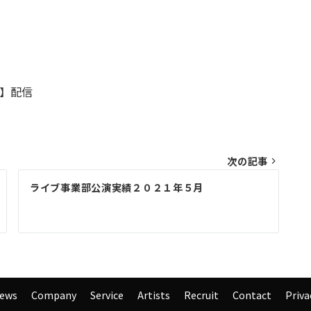
ITORIA ONLINE】配信
7】配信
次の記事
ライブ事業部公演実績２０２１年５月
ews
Company
Service
Artists
Recruit
Contact
Priva