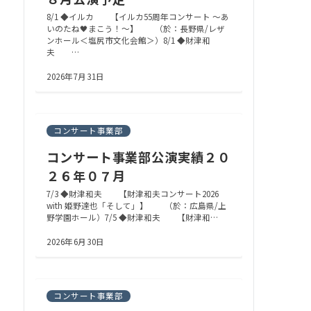
8/1 ◆イルカ 【イルカ55周年コンサート ～あ
いのたね🖤まこう！～】 （於：長野県/レザ
ンホール＜塩尻市文化会館＞）8/1 ◆財津和
夫 …
2026年7月31日
コンサート事業部
コンサート事業部公演実績２０
２６年０７月
7/3 ◆財津和夫 【財津和夫コンサート2026
with 姫野達也「そして」】 （於：広島県/上
野学園ホール）7/5 ◆財津和夫 【財津和…
2026年6月30日
コンサート事業部