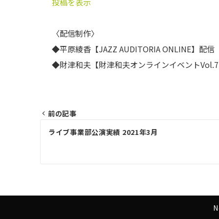
投稿を表示
〈配信制作〉
◆平原綾香【JAZZ AUD
◆財津和夫【財津和夫オンラインイベントVol.
前の記事
投
ライブ事業部公演実績 2021年3月
稿
ナ
ビ
ゲ
ー
N