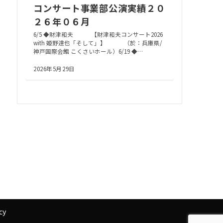
コンサート事業部公演実績２０
２６年０６月
6/5 ◆財津和夫 【財津和夫コンサート2026
with 姫野達也「そして」】 （於：兵庫県/
神戸国際会館 こくさいホール）6/19 ◆…
2026年5月29日
cy