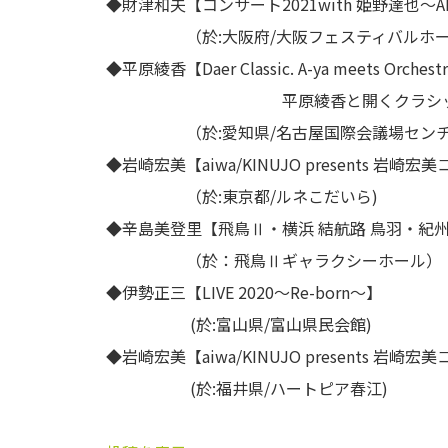
◆財津和夫【コンサート2021with 姫野達也～ALL 
（於:大阪府/大阪フェスティバルホー
◆平原綾香【Daer Classic. A-ya meets Orchestr
平原綾香と開くクラシックの扉コ
（於:愛知県/名古屋国際会議場センチュ
◆岩崎宏美【aiwa/KINUJO presents 
（於:東京都/ルネこだいら)
◆辛島美登里【飛鳥Ⅱ・横浜 結航路 鳥羽・紀
（於：飛鳥Ⅱギャラクシーホール）
◆伊勢正三【LIVE 2020〜Re-born～】
(於:富山県/富山県民会館)
◆岩崎宏美【aiwa/KINUJO presents 
(於:福井県/ハートピア春江)