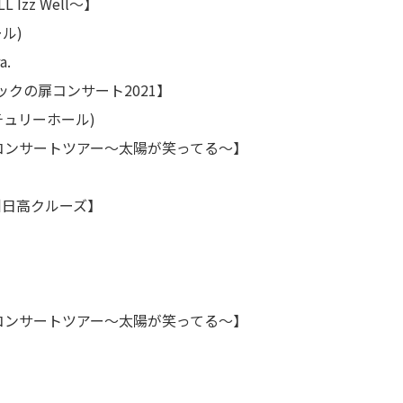
Izz Well～】
ル)
a.
ンサート2021】
リーホール)
岩崎宏美コンサートツアー～太陽が笑ってる～】
州日高クルーズ】
岩崎宏美コンサートツアー～太陽が笑ってる～】