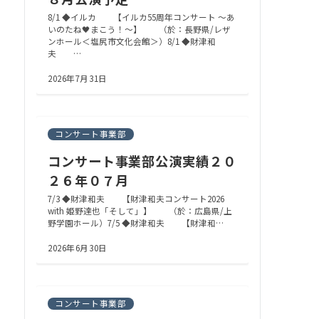
8/1 ◆イルカ 【イルカ55周年コンサート ～あ
いのたね🖤まこう！～】 （於：長野県/レザ
ンホール＜塩尻市文化会館＞）8/1 ◆財津和
夫 …
2026年7月31日
コンサート事業部
コンサート事業部公演実績２０
２６年０７月
7/3 ◆財津和夫 【財津和夫コンサート2026
with 姫野達也「そして」】 （於：広島県/上
野学園ホール）7/5 ◆財津和夫 【財津和…
2026年6月30日
コンサート事業部