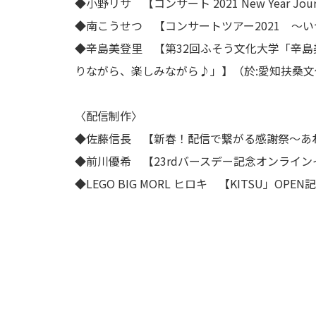
◆小野リサ 【コンサート 2021 New Year Jo
◆南こうせつ 【コンサートツアー2021 ～
◆辛島美登里 【第32回ふそう文化大学「辛島
りながら、楽しみながら♪」】（於:愛知扶桑文
〈配信制作〉
◆佐藤信長 【新春！配信で繋がる感謝祭〜あ
◆前川優希 【23rdバースデー記念オンライ
◆LEGO BIG MORL ヒロキ 【KITSU」OP