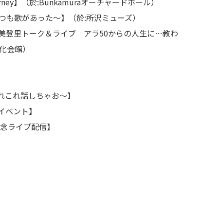
urney】（於:Bunkamuraオーチャードホール）
いつも歌があった～】（於:所沢ミューズ）
美登里トーク＆ライブ アラ50からの人生に…教わ
化会館）
れこれ話しちゃお～】
ンイベント】
EN記念ライブ配信】